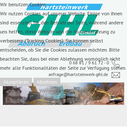
Wir benutzen Cookies
Wir nutzen Cookies auf unserer Website. Einige von ihnen
sind essenziell für den Betrieb der Seite, während andere
uns helfen, diese Website und die Nutzererfahrung zu
verbessern (Tracking Cookies). Sie können selbst
entscheiden, ob Sie die Cookies zulassen möchten. Bitte
beachten Sie, dass bei einer Ablehnung womöglich nicht
0 68 81 / 9 61 72 - 0
mehr alle Funktionalitäten der Seite zur Verfügung stehen.
anfrage@hartsteinwerk-gihl.de
Akzeptieren
Ablehnen
Weitere Informationen