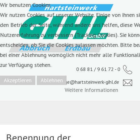
Wir benutzen Cookies
Wir nutzen Cookies auf unserer Website. Einige von ihnen si
den Betrieb der Seite, während andere uns helfen, diese W
Nutzererfahrung zu verbessern (Tracking Cookies). Sie könn
entscheiden, ob Sie die Cookies zulassen möchten. Bitte be
bei einer Ablehnung womöglich nicht mehr alle Funktionali
zur Verfügung stehen.
0 68 81 / 9 61 72 - 0
Akzeptieren
Ablehnen
anfrage@hartsteinwerk-gihl.de
Weitere Informationen
Benennung der