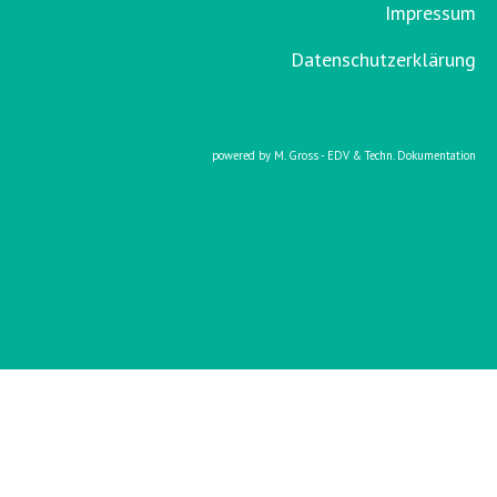
Impressum
Datenschutzerklärung
powered by M. Gross - EDV & Techn. Dokumentation
Deutschland - Saarland - Saarbrücken - Neunkirchen - Eppelborn - Lebach -
Südwesten - Alois Gihl - A. Gihl
Abbruch - Rückbau - Industrieanlagen - Asbest - Sanierung - Deponie -
Transporte - Entkernung - Schadstoffsanierung